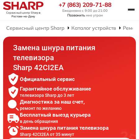
+7 (863) 209-71-88
Ежедневно с 9:00 до 21:00
Сервисный центр Sharp
в
Позвонить
мне утром
Ростове-на-Дону
Сервисный центр Sharp
Каталог устройств
Ремон
Замена шнура питания
телевизора
Sharp 42CI2EA
Официальный сервис
Гарантийное обслуживание
телевизора Sharp до 3 лет
Диагностика за наш счет,
ремонт по желанию
Бесплатный выезд курьера
в день обращения
Замена шнура питания телевизора
Sharp 42CI2EA от 35 минут