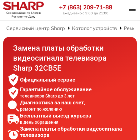
+7 (863) 209-71-88
Сервисный центр Sharp
в
Ежедневно с 9:00 до 21:00
Ростове-на-Дону
Сервисный центр Sharp
Каталог устройств
Ремон
Замена платы обработки
видеосигнала телевизора
Sharp 32CB5E
Официальный сервис
Гарантийное обслуживание
телевизора Sharp до 3 лет
Диагностика за наш счет,
ремонт по желанию
Бесплатный выезд курьера
в день обращения
Замена платы обработки видеосигнала
телевизора