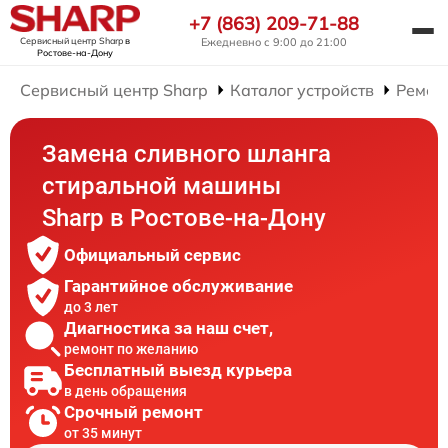
+7 (863) 209-71-88
Сервисный центр Sharp
в
Ежедневно с 9:00 до 21:00
Ростове-на-Дону
Сервисный центр Sharp
Каталог устройств
Ремон
Замена сливного шланга
стиральной машины
Sharp в Ростове-на-Дону
Официальный сервис
Гарантийное обслуживание
до 3 лет
Диагностика за наш счет,
ремонт по желанию
Бесплатный выезд курьера
в день обращения
Срочный ремонт
от 35 минут