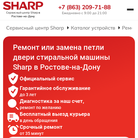
+7 (863) 209-71-88
Сервисный центр Sharp
в
Ежедневно с 9:00 до 21:00
Ростове-на-Дону
Сервисный центр Sharp
Каталог устройств
Ремон
Ремонт или замена петли
двери стиральной машины
Sharp в Ростове-на-Дону
Официальный сервис
Гарантийное обслуживание
до 3 лет
Диагностика за наш счет,
ремонт по желанию
Бесплатный выезд курьера
в день обращения
Срочный ремонт
от 35 минут