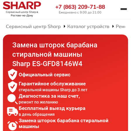
+7 (863) 209-71-88
Сервисный центр Sharp
в
Ежедневно с 9:00 до 21:00
Ростове-на-Дону
Сервисный центр Sharp
Каталог устройств
Ремон
Замена шторок барабана
стиральной машины
Sharp ES-GFD8146W4
Официальный сервис
Гарантийное обслуживание
стиральной машины Sharp до 3 лет
Диагностика за наш счет,
ремонт по желанию
Бесплатный выезд курьера
в день обращения
Замена шторок барабана стиральной
машины