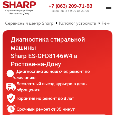
+7 (863) 209-71-88
Сервисный центр Sharp
в
Ежедневно с 9:00 до 21:00
Ростове-на-Дону
Сервисный центр Sharp
Каталог устройств
Ремон
Диагностика стиральной
машины
Sharp ES-GFD8146W4 в
Ростове-на-Дону
Диагностика за наш счет, ремонт по
желанию
Бесплатный выезд курьера в день
обращения
Гарантия на ремонт до 3 лет
Срочный ремонт от 35 минут