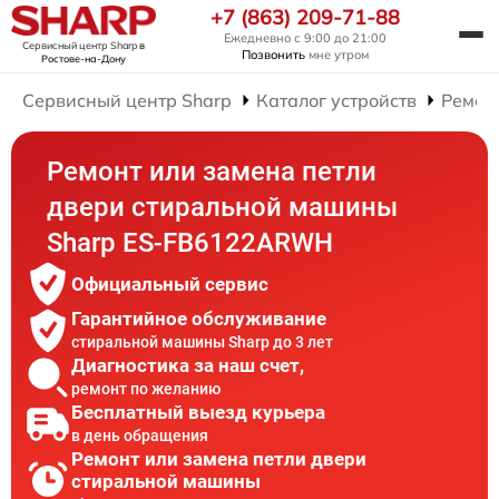
+7 (863) 209-71-88
Ежедневно с 9:00 до 21:00
Сервисный центр Sharp
в
Позвонить
мне утром
Ростове-на-Дону
Сервисный центр Sharp
Каталог устройств
Ремон
Ремонт или замена петли
двери стиральной машины
Sharp ES-FB6122ARWH
Официальный сервис
Гарантийное обслуживание
стиральной машины Sharp до 3 лет
Диагностика за наш счет,
ремонт по желанию
Бесплатный выезд курьера
в день обращения
Ремонт или замена петли двери
стиральной машины