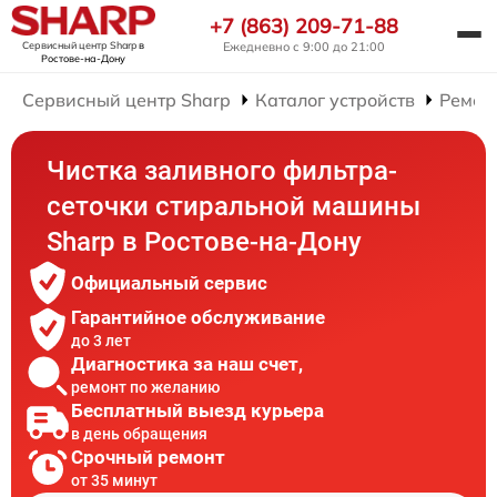
+7 (863) 209-71-88
Сервисный центр Sharp
в
Ежедневно с 9:00 до 21:00
Ростове-на-Дону
Сервисный центр Sharp
Каталог устройств
Ремон
Чистка заливного фильтра-
сеточки стиральной машины
Sharp в Ростове-на-Дону
Официальный сервис
Гарантийное обслуживание
до 3 лет
Диагностика за наш счет,
ремонт по желанию
Бесплатный выезд курьера
в день обращения
Срочный ремонт
от 35 минут