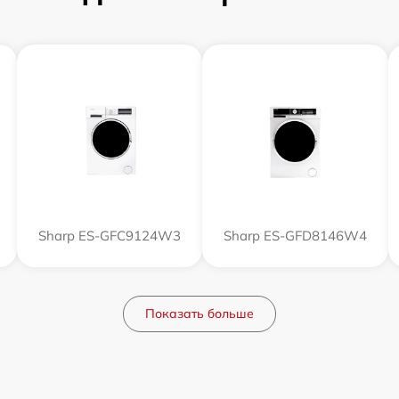
Sharp ES-GFC9124W3
Sharp ES-GFD8146W4
Показать больше