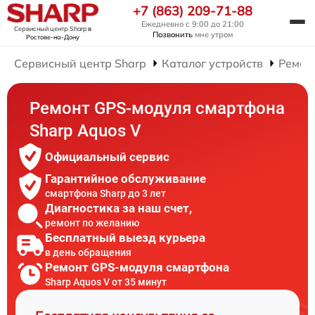
+7 (863) 209-71-88
Ежедневно с 9:00 до 21:00
Сервисный центр Sharp
в
Позвонить
мне утром
Ростове-на-Дону
Сервисный центр Sharp
Каталог устройств
Ремон
Ремонт GPS-модуля смартфона
Sharp Aquos V
Официальный сервис
Гарантийное обслуживание
смартфона Sharp до 3 лет
Диагностика за наш счет,
ремонт по желанию
Бесплатный выезд курьера
в день обращения
Ремонт GPS-модуля смартфона
Sharp Aquos V от 35 минут