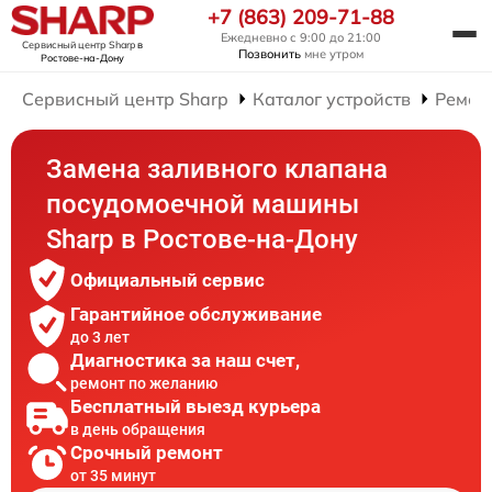
+7 (863) 209-71-88
Ежедневно с 9:00 до 21:00
Сервисный центр Sharp
в
Позвонить
мне утром
Ростове-на-Дону
Сервисный центр Sharp
Каталог устройств
Ремон
Замена заливного клапана
посудомоечной машины
Sharp в Ростове-на-Дону
Официальный сервис
Гарантийное обслуживание
до 3 лет
Диагностика за наш счет,
ремонт по желанию
Бесплатный выезд курьера
в день обращения
Срочный ремонт
от 35 минут