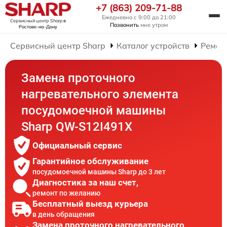
+7 (863) 209-71-88
Ежедневно с 9:00 до 21:00
Сервисный центр Sharp
в
Позвонить
мне утром
Ростове-на-Дону
Сервисный центр Sharp
Каталог устройств
Ремон
Замена проточного
нагревательного элемента
посудомоечной машины
Sharp QW-S12I491X
Официальный сервис
Гарантийное обслуживание
посудомоечной машины Sharp до 3 лет
Диагностика за наш счет,
ремонт по желанию
Бесплатный выезд курьера
в день обращения
Замена проточного нагревательного