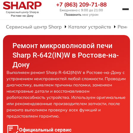
+7 (863) 209-71-88
Ежедневно с 9:00 до 21:00
Сервисный центр Sharp
в
Позвонить
мне утром
Ростове-на-Дону
Сервисный центр Sharp
Каталог устройств
Ремон
Ремонт микроволновой печи
Sharp R-642(IN)W в Ростове-на-
Дону
Выполняем ремонт Sharp R-642(IN)W в Ростове-на-Дону с
устранением неисправностей любой сложности. Проводим
диагностику, выявляем причины поломки, заменяем
неисправные детали и восстанавливаем
работоспособность устройства. Используем оригинальные
или рекомендованные производителем запчасти, после
ремонта выполняем проверку всех функций и
предоставляем гарантию.
Официальный сервис