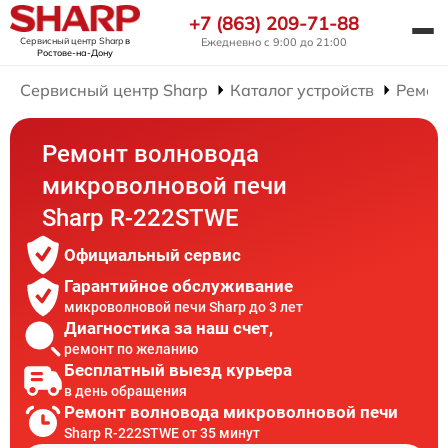
+7 (863) 209-71-88
Сервисный центр Sharp
в
Ежедневно с 9:00 до 21:00
Ростове-на-Дону
Сервисный центр Sharp
Каталог устройств
Ремон
Ремонт волновода
микроволновой печи
Sharp R-222STWE
Официальный сервис
Гарантийное обслуживание
микроволновой печи Sharp до 3 лет
Диагностика за наш счет,
ремонт по желанию
Бесплатный выезд курьера
в день обращения
Ремонт волновода микроволновой печи
Sharp R-222STWE от 35 минут