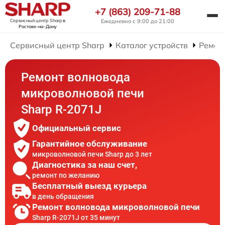
+7 (863) 209-71-88
Сервисный центр Sharp
в
Ежедневно с 9:00 до 21:00
Ростове-на-Дону
Сервисный центр Sharp
Каталог устройств
Ремон
Ремонт волновода
микроволновой печи
Sharp R-2071J
Официальный сервис
Гарантийное обслуживание
микроволновой печи Sharp до 3 лет
Диагностика за наш счет,
ремонт по желанию
Бесплатный выезд курьера
в день обращения
Ремонт волновода микроволновой печи
Sharp R-2071J от 35 минут