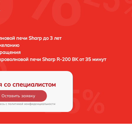
K
новой печи Sharp до 3 лет
 желанию
бращения
кроволновой печи
Sharp R-200 BK от 35 минут
я со специалистом
Оставить заявку
есь c
политикой конфиденциальности